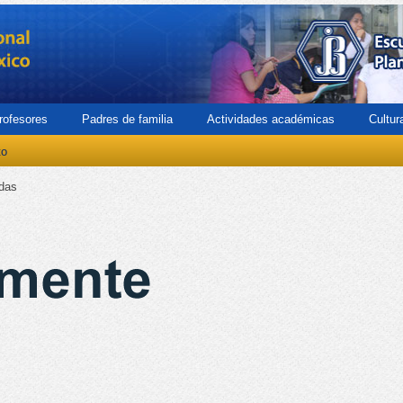
rofesores
Padres de familia
Actividades académicas
Cultur
to
das