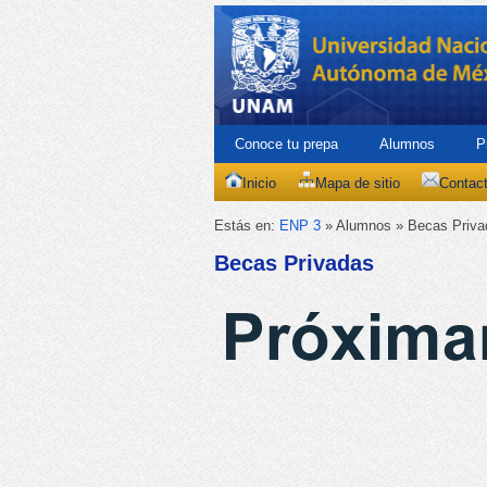
Conoce tu prepa
Alumnos
P
Inicio
Mapa de sitio
Contac
Estás en:
ENP 3
» Alumnos » Becas Priva
Becas Privadas